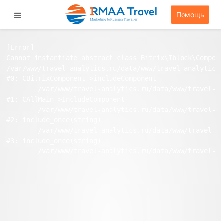
Помощь
[Error] 

Cannot instantiate abstract class Bitrix\Iblock\Compone
/var/www/travel-analytics.ru/data/www/travel-analytics
#0: CBitrixComponent->includeComponent

	/var/www/travel-analytics.ru/data/www/travel-analytics.ru/bitrix/modules/main/classes/general/main.php:1038

#1: CAllMain->IncludeComponent

	/var/www/travel-analytics.ru/data/www/travel-analytics.ru/stat/index.php:97

#2: include_once(string)

	/var/www/travel-analytics.ru/data/www/travel-analytics.ru/bitrix/modules/main/include/urlrewrite.php:159

#3: include_once(string)
