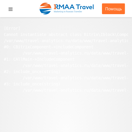
Помощь
[Error] 

Cannot instantiate abstract class Bitrix\Iblock\Compone
/var/www/travel-analytics.ru/data/www/travel-analytics
#0: CBitrixComponent->includeComponent

	/var/www/travel-analytics.ru/data/www/travel-analytics.ru/bitrix/modules/main/classes/general/main.php:1038

#1: CAllMain->IncludeComponent

	/var/www/travel-analytics.ru/data/www/travel-analytics.ru/stat/index.php:97

#2: include_once(string)

	/var/www/travel-analytics.ru/data/www/travel-analytics.ru/bitrix/modules/main/include/urlrewrite.php:159

#3: include_once(string)
