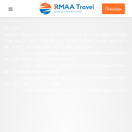
Помощь
[Error] 

Cannot instantiate abstract class Bitrix\Iblock\Compone
/var/www/travel-analytics.ru/data/www/travel-analytics
#0: CBitrixComponent->includeComponent

	/var/www/travel-analytics.ru/data/www/travel-analytics.ru/bitrix/modules/main/classes/general/main.php:1038

#1: CAllMain->IncludeComponent

	/var/www/travel-analytics.ru/data/www/travel-analytics.ru/stat/index.php:97

#2: include_once(string)

	/var/www/travel-analytics.ru/data/www/travel-analytics.ru/bitrix/modules/main/include/urlrewrite.php:159

#3: include_once(string)
